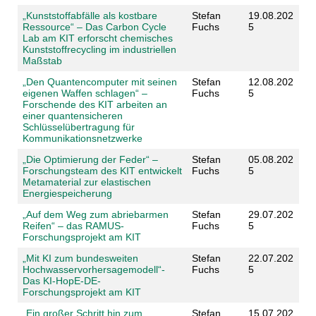
„Kunststoffabfälle als kostbare
Stefan
19.08.202
Ressource“ – Das Carbon Cycle
Fuchs
5
Lab am KIT erforscht chemisches
Kunststoffrecycling im industriellen
Maßstab
„Den Quantencomputer mit seinen
Stefan
12.08.202
eigenen Waffen schlagen“ –
Fuchs
5
Forschende des KIT arbeiten an
einer quantensicheren
Schlüsselübertragung für
Kommunikationsnetzwerke
„Die Optimierung der Feder“ –
Stefan
05.08.202
Forschungsteam des KIT entwickelt
Fuchs
5
Metamaterial zur elastischen
Energiespeicherung
„Auf dem Weg zum abriebarmen
Stefan
29.07.202
Reifen“ – das RAMUS-
Fuchs
5
Forschungsprojekt am KIT
„Mit KI zum bundesweiten
Stefan
22.07.202
Hochwasservorhersagemodell“-
Fuchs
5
Das KI-HopE-DE-
Forschungsprojekt am KIT
„Ein großer Schritt hin zum
Stefan
15.07.202