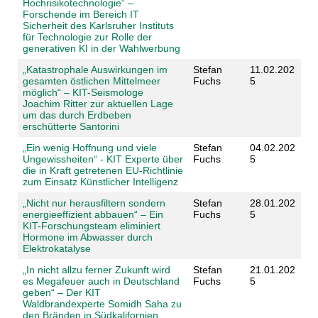
Hochrisikotechnologie“ –
Forschende im Bereich IT
Sicherheit des Karlsruher Instituts
für Technologie zur Rolle der
generativen KI in der Wahlwerbung
„Katastrophale Auswirkungen im
Stefan
11.02.202
gesamten östlichen Mittelmeer
Fuchs
5
möglich“ – KIT-Seismologe
Joachim Ritter zur aktuellen Lage
um das durch Erdbeben
erschütterte Santorini
„Ein wenig Hoffnung und viele
Stefan
04.02.202
Ungewissheiten“ - KIT Experte über
Fuchs
5
die in Kraft getretenen EU-Richtlinie
zum Einsatz Künstlicher Intelligenz
„Nicht nur herausfiltern sondern
Stefan
28.01.202
energieeffizient abbauen“ – Ein
Fuchs
5
KIT-Forschungsteam eliminiert
Hormone im Abwasser durch
Elektrokatalyse
„In nicht allzu ferner Zukunft wird
Stefan
21.01.202
es Megafeuer auch in Deutschland
Fuchs
5
geben“ – Der KIT
Waldbrandexperte Somidh Saha zu
den Bränden in Südkalifornien