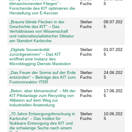
klimaschonenden Fliegen“ -
Fuchs
5
Forschende des KIT optimieren die
Herstellung von E-Kerosin
„Braune blinde Flecken in der
Stefan
08.07.202
Geschichte des KIT“ – Das
Fuchs
5
Verhältnisses von Wissenschaft
und nationalsozialistischer Diktatur
am Standort Karlsruhe
„Digitale Souveränität
Stefan
01.07.202
zurückgewinnen“ – Das KIT
Fuchs
5
eröffnet eine Instanz des
Microblogging-Diensts Mastodon
„Das Feuer der Sonne auf der Erde
Stefan
24.06.202
entzünden“ – Beiträge des KIT zum
Fuchs
5
Fusionsreaktor ITER
„Beton, aber klimaneutral“ – Mit der
Stefan
17.06.202
KIT-Pilotanlage zum Recycling von
Fuchs
5
Altbeton auf dem Weg zur
industriellen Anwendung
„70 Jahre Entsorgungsforschung in
Stefan
10.06.202
Karlsruhe“ – Das Institut für
Fuchs
5
Nukleare Entsorgung des KIT und
die schwierige Suche nach einem