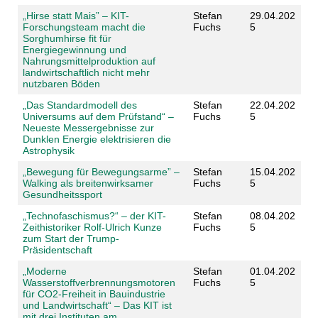
„Hirse statt Mais” – KIT-
Stefan
29.04.202
Forschungsteam macht die
Fuchs
5
Sorghumhirse fit für
Energiegewinnung und
Nahrungsmittelproduktion auf
landwirtschaftlich nicht mehr
nutzbaren Böden
„Das Standardmodell des
Stefan
22.04.202
Universums auf dem Prüfstand“ –
Fuchs
5
Neueste Messergebnisse zur
Dunklen Energie elektrisieren die
Astrophysik
„Bewegung für Bewegungsarme” –
Stefan
15.04.202
Walking als breitenwirksamer
Fuchs
5
Gesundheitssport
„Technofaschismus?“ – der KIT-
Stefan
08.04.202
Zeithistoriker Rolf-Ulrich Kunze
Fuchs
5
zum Start der Trump-
Präsidentschaft
„Moderne
Stefan
01.04.202
Wasserstoffverbrennungsmotoren
Fuchs
5
für CO2-Freiheit in Bauindustrie
und Landwirtschaft“ – Das KIT ist
mit drei Instituten am