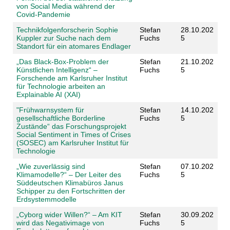
von Social Media während der
Covid-Pandemie
Technikfolgenforscherin Sophie
Stefan
28.10.202
Kuppler zur Suche nach dem
Fuchs
5
Standort für ein atomares Endlager
„Das Black-Box-Problem der
Stefan
21.10.202
Künstlichen Intelligenz“ –
Fuchs
5
Forschende am Karlsruher Institut
für Technologie arbeiten an
Explainable AI (XAI)
"Frühwarnsystem für
Stefan
14.10.202
gesellschaftliche Borderline
Fuchs
5
Zustände“ das Forschungsprojekt
Social Sentiment in Times of Crises
(SOSEC) am Karlsruher Institut für
Technologie
„Wie zuverlässig sind
Stefan
07.10.202
Klimamodelle?“ – Der Leiter des
Fuchs
5
Süddeutschen Klimabüros Janus
Schipper zu den Fortschritten der
Erdsystemmodelle
„Cyborg wider Willen?“ – Am KIT
Stefan
30.09.202
wird das Negativimage von
Fuchs
5