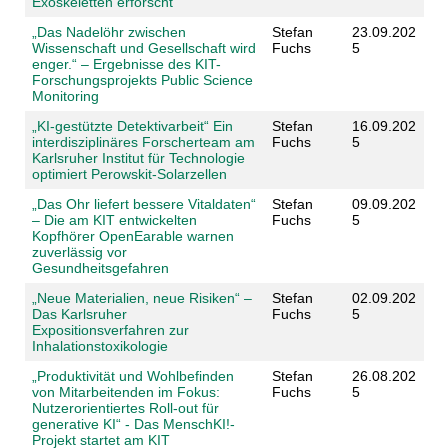
Exoskeletten erforscht
„Das Nadelöhr zwischen
Stefan
23.09.202
Wissenschaft und Gesellschaft wird
Fuchs
5
enger.“ – Ergebnisse des KIT-
Forschungsprojekts Public Science
Monitoring
„KI-gestützte Detektivarbeit“ Ein
Stefan
16.09.202
interdisziplinäres Forscherteam am
Fuchs
5
Karlsruher Institut für Technologie
optimiert Perowskit-Solarzellen
„Das Ohr liefert bessere Vitaldaten“
Stefan
09.09.202
– Die am KIT entwickelten
Fuchs
5
Kopfhörer OpenEarable warnen
zuverlässig vor
Gesundheitsgefahren
„Neue Materialien, neue Risiken“ –
Stefan
02.09.202
Das Karlsruher
Fuchs
5
Expositionsverfahren zur
Inhalationstoxikologie
„Produktivität und Wohlbefinden
Stefan
26.08.202
von Mitarbeitenden im Fokus:
Fuchs
5
Nutzerorientiertes Roll-out für
generative KI“ - Das MenschKI!-
Projekt startet am KIT