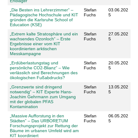
Endlager
„Die Besten ins Lehrerzimmer“ –
Stefan
03.06.202
Pädagogische Hochschule und KIT
Fuchs
5
gründen die Karlsruhe School of
Education (KSE)
„Extrem kalte Stratosphäre und ein
Stefan
27.05.202
wachsendes Ozonloch“ – Erste
Fuchs
5
Ergebnisse einer vom KIT
koordinierten arktischen
Messkampagne
„Erdüberlastungstag und
Stefan
20.05.202
persönliche CO2-Blianz“ – Wie
Fuchs
5
verlässlich sind Berechnungen des
ökologischen Fußabdrucks?
„Grenzwerte sind dringend
Stefan
13.05.202
notwendig“ – KIT Experte Hans-
Fuchs
5
Joachim Gehrmann zum Umgang
mit der globalen PFAS
Kontamination
„Massive Aufforstung in den
Stefan
06.05.202
Städten” – Das URBORETUM
Fuchs
5
Forschungsprojekt zur Rettung der
Bäume im urbanen Umfeld wird am
KIT koordiniert