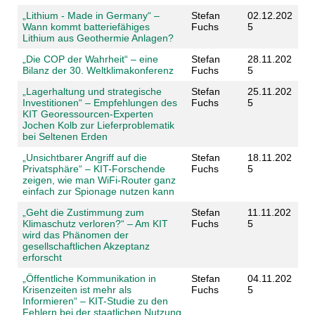
„Lithium - Made in Germany“ –
Stefan
02.12.202
Wann kommt batteriefähiges
Fuchs
5
Lithium aus Geothermie Anlagen?
„Die COP der Wahrheit“ – eine
Stefan
28.11.202
Bilanz der 30. Weltklimakonferenz
Fuchs
5
„Lagerhaltung und strategische
Stefan
25.11.202
Investitionen“ – Empfehlungen des
Fuchs
5
KIT Georessourcen-Experten
Jochen Kolb zur Lieferproblematik
bei Seltenen Erden
„Unsichtbarer Angriff auf die
Stefan
18.11.202
Privatsphäre“ – KIT-Forschende
Fuchs
5
zeigen, wie man WiFi-Router ganz
einfach zur Spionage nutzen kann
„Geht die Zustimmung zum
Stefan
11.11.202
Klimaschutz verloren?“ – Am KIT
Fuchs
5
wird das Phänomen der
gesellschaftlichen Akzeptanz
erforscht
„Öffentliche Kommunikation in
Stefan
04.11.202
Krisenzeiten ist mehr als
Fuchs
5
Informieren“ – KIT-Studie zu den
Fehlern bei der staatlichen Nutzung