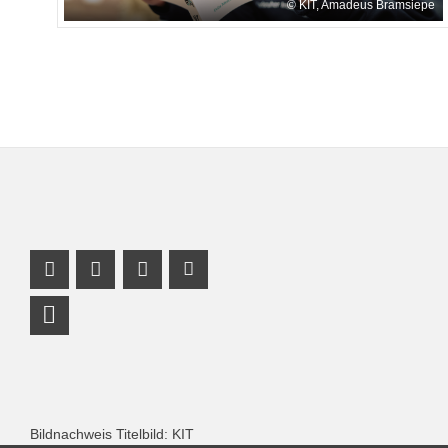
KIT, Amadeus Bramsiepe
Facebook Profil
Instagram Profil
Profil Mastodon
Youtube Profil
LinkedIn Profil
Bildnachweis Titelbild: KIT