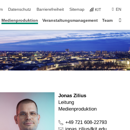
ringen
um
Datenschutz
Barrierefreiheit
Sitemap
EN
KIT
Star
Medienproduktion
Veranstaltungsmanagement
Team
Jonas Zilius
Leitung
Medienproduktion
+49 721 608-22793
jonas zilius
∂
kit edu