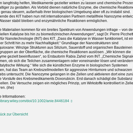
n langfristig helfen, Medikamente gezielter wirken zu lassen und chemische Proze
ltiger zu gestalten. Als Vorbild dienen natürliche Enzyme, die chemische Reaktion
 genau steuern, außerhalb ihrer biologischen Umgebung aber oft zu instabil sind.
ende des KIT haben nun mit internationalen Partnern metallfreie Nanozyme entwick
 Wasser stabil bleiben und enzymähnliche Reaktionen ermöglichen.
e Materialien kommen für ein breites Spektrum von Anwendungen infrage – von de
riellen Katalyse bis hin zu biomedizinischen Anwendungen“, sagt Dr. Pierre Picchet
t für Nanotechnologie (INT) des KIT. „Dass die Katalyse in Wasser funktioniert, ist ei
ger Schritt hin zu mehr Nachhaltigkeit.“ Grundlage der Nanostrukturen sind
quioxane: Winzige Strukturen aus Silizium, Sauerstoff und organischen Bausteinen
ruppen an der Oberfläche, die chemische Reaktionen auslösen. „Wir können die
me gezielt beeinflussen“, so Erstautorin Rabia Zahid vom INT. „Chemische Signal
men, ob sich die Teilchen zusammenlagern oder voneinander lösen und veränder
atalytische Wirkung.“ Wie sich die künstlichen Enzyme in biologischen Systemen
ten, hat das Team an Krebszellmodellen für aggressive Hirntumore und schwarzen
ebs untersucht. Die Nanozyme gelangen in die Zellen und aktivieren dort eine zun
ve Vorstufe des Krebsmedikaments Doxorubicin. Erst danach schädigt die Substanz
ellen. Die Versuche zeigen ein mögliches Prinzip, um Wirkstoffe kontrolliert in Zell
ren. (ihe)
e Informationen:
library.wiley.com/doi/10.1002/anie.8446184
ück zur Übersicht