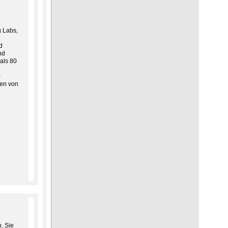
g Labs,
d
nd
als 80
0
den von
. Sie