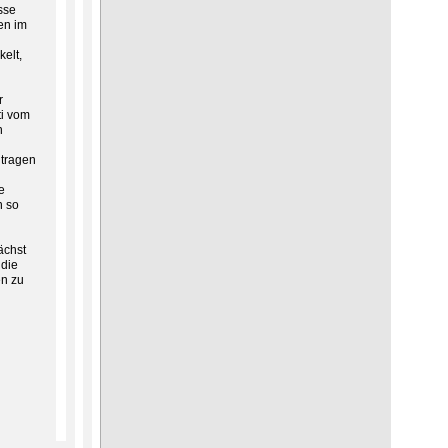
sse
en im
elt,
r
ti vom
n
 tragen
e
n so
ächst
 die
en zu