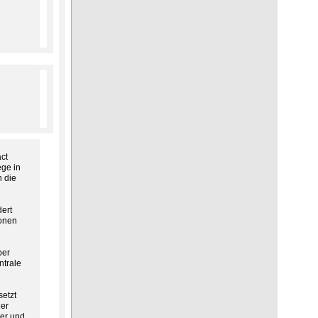
ct
ge in
 die
ert
ionen
ber
ntrale
setzt
der
ner und