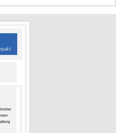
lsruher
hemen
tattung