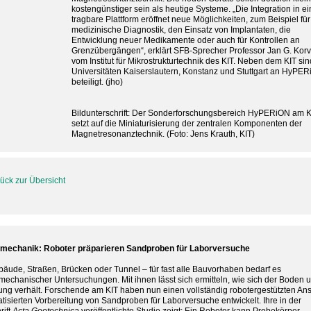
kostengünstiger sein als heutige Systeme. „Die Integration in ei
tragbare Plattform eröffnet neue Möglichkeiten, zum Beispiel für
medizinische Diagnostik, den Einsatz von Implantaten, die
Entwicklung neuer Medikamente oder auch für Kontrollen an
Grenzübergängen“, erklärt SFB-Sprecher Professor Jan G. Korv
vom Institut für Mikrostrukturtechnik des KIT. Neben dem KIT sin
Universitäten Kaiserslautern, Konstanz und Stuttgart an HyPE
beteiligt. (jho)
Bildunterschrift: Der Sonderforschungsbereich HyPERiON am K
setzt auf die Miniaturisierung der zentralen Komponenten der
Magnetresonanztechnik. (Foto: Jens Krauth, KIT)
ück zur Übersicht
mechanik: Roboter präparieren Sandproben für Laborversuche
äude, Straßen, Brücken oder Tunnel – für fast alle Bauvorhaben bedarf es
echanischer Untersuchungen. Mit ihnen lässt sich ermitteln, wie sich der Boden u
ung verhält. Forschende am KIT haben nun einen vollständig robotergestützten Ans
tisierten Vorbereitung von Sandproben für Laborversuche entwickelt. Ihre in der