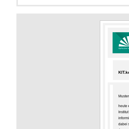
KIT.k
Muste
heute 
Instit
inform
dabei 