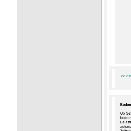
>> zur
Boden
Ob Geb
bodenm
Belast
automa