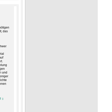
nötigen
t, das
chwer
ial
auf
t.
hlung
ngen
ch und
eniger
öchte
senen
f