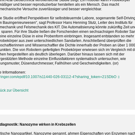
rift
Acta Geotechnica
veröffentlichte Studie zeigt: Ein Roboter kann Probekörper
mäßiger und besser reproduzierbar herstellen als ein Mensch. Das macht
echanische Versuche zuverlässiger und besser vergleichbar.
e Studie eröffnet Perspektiven für selbststeuernde Labore, sogenannte Self-Drivin
m Bauingenieurwesen“, sagt Professor Hans Henning Stutz, Leiter des Instituts für
echanik und Felsmechanik des KIT. Die Automatisierung könnte zukünftig Zeit un
 sparen. Für ihre Studie ließen die Forschenden einen sechsachsigen Roboter Sa
eine einzelne Düse in eine Probenform einbringen. Insgesamt entstanden so mehr 
obekörper aus zwei unterschiedlichen Sandarten. Anschließend überprüften die
schaftlerinnen und Wissenschaftler die Dichte innerhalb der Proben an über 1 00
nkten. Die von Robotern gefertigten Probekörper erwiesen sich im Vergleich mit 
en hergestellten als deutlich überlegen. Darüber hinaus lassen sich mit der
rgestützten Methode einzelne Einflussfaktoren systematisch untersuchen, wie
ngsmuster, Düsendurchmesser, Fallhöhen und Geschwindigkeiten. (or)
e Informationen:
pringer.com/epdf/10.1007/s11440-026-03112-4?sharing_token=21SDbO
ück zur Übersicht
iagnostik: Nanozyme wirken in Krebszellen
tische Nanopartikel, Nanozyme genannt, ahmen Eigenschaften von Enzymen nach