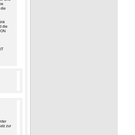
ne
 die
ink
d die
RiON
IT
nter
atz zur