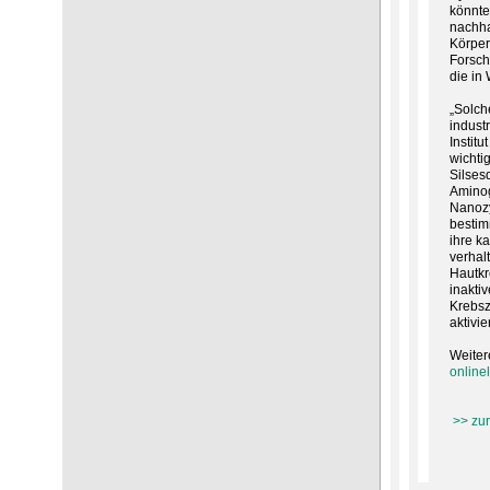
könnte
nachha
Körper
Forsch
die in
„Solch
indust
Institu
wichti
Silses
Aminog
Nanozy
bestim
ihre k
verhal
Hautkr
inakti
Krebsz
aktivie
Weiter
online
>> zur