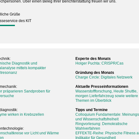
chpersonen. Über einen Beleg Ihrer Berichterstattung freuen wir uns.
liche Grüße
esseservice des KIT
chnik:
Experte des Monats
nische Diagnostik und
Holger Puchta: CRISPR/Cas
alanalyse mittels kompakter
tresonanz
Gründung des Monats
Charge Circle: Digitales Netzwerk
mechanik:
Aktuelle Presseinformationen
r präparieren Sandproben für
Wasserstoffforschung, Heute Shuttle,
versuche
morgen Lieferfahrzeug sowie weitere
Themen im Überblick
iagnostik:
Tipps und Termine
me wirken in Krebszellen
Colloquium Fundamentale: Meinungsf
und Wissenschaftsfreiheit
Ringvorlesung: Demokratische
ntechnologie:
Wahlverfahren
nschaltkreise vor Licht und Wärme
EFFEKTE-Reihe: Physische Fitness a
en
Indikator für Gesundheit