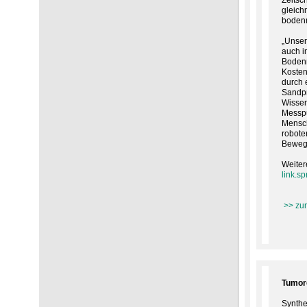
Zeitsch
gleich
bodenm
„Unser
auch i
Bodenm
Kosten
durch 
Sandpr
Wissen
Messpu
Mensch
robote
Bewegu
Weiter
link.s
>> zur
Tumord
Synthe