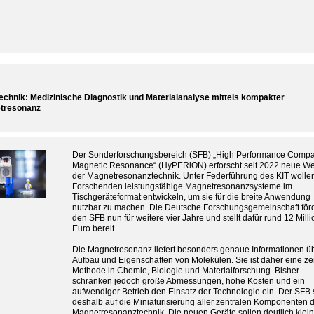
chnik: Medizinische Diagnostik und Materialanalyse mittels kompakter
tresonanz
Der Sonderforschungsbereich (SFB) „High Performance Compa
Magnetic Resonance“ (HyPERiON) erforscht seit 2022 neue We
der Magnetresonanztechnik. Unter Federführung des KIT wollen
Forschenden leistungsfähige Magnetresonanzsysteme im
Tischgeräteformat entwickeln, um sie für die breite Anwendung
nutzbar zu machen. Die Deutsche Forschungsgemeinschaft förd
den SFB nun für weitere vier Jahre und stellt dafür rund 12 Mill
Euro bereit.
Die Magnetresonanz liefert besonders genaue Informationen ü
Aufbau und Eigenschaften von Molekülen. Sie ist daher eine ze
Methode in Chemie, Biologie und Materialforschung. Bisher
schränken jedoch große Abmessungen, hohe Kosten und ein
aufwendiger Betrieb den Einsatz der Technologie ein. Der SFB 
deshalb auf die Miniaturisierung aller zentralen Komponenten 
Magnetresonanztechnik. Die neuen Geräte sollen deutlich klei