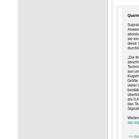
Quante
Supral
Anwend
absolu
sie ei
diese 
durchl
„Die t
abschi
Techno
aus un
Kugeln
Größe 
vieler
bestät
übertr
als 0,
das Te
Signal
Weiter
aip.or
>> zur