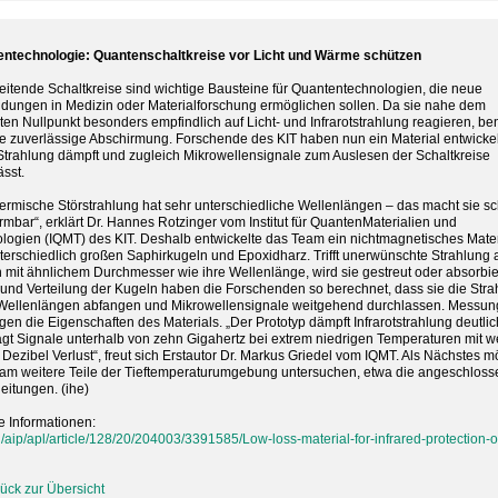
ntechnologie: Quantenschaltkreise vor Licht und Wärme schützen
eitende Schaltkreise sind wichtige Bausteine für Quantentechnologien, die neue
ungen in Medizin oder Materialforschung ermöglichen sollen. Da sie nahe dem
ten Nullpunkt besonders empfindlich auf Licht- und Infrarotstrahlung reagieren, be
ne zuverlässige Abschirmung. Forschende des KIT haben nun ein Material entwickel
Strahlung dämpft und zugleich Mikrowellensignale zum Auslesen der Schaltkreise
ässt.
hermische Störstrahlung hat sehr unterschiedliche Wellenlängen – das macht sie s
rmbar“, erklärt Dr. Hannes Rotzinger vom Institut für QuantenMaterialien und
logien (IQMT) des KIT. Deshalb entwickelte das Team ein nichtmagnetisches Mater
terschiedlich großen Saphirkugeln und Epoxidharz. Trifft unerwünschte Strahlung 
 mit ähnlichem Durchmesser wie ihre Wellenlänge, wird sie gestreut oder absorbier
und Verteilung der Kugeln haben die Forschenden so berechnet, dass sie die Stra
 Wellenlängen abfangen und Mikrowellensignale weitgehend durchlassen. Messu
igen die Eigenschaften des Materials. „Der Prototyp dämpft Infrarotstrahlung deutli
ägt Signale unterhalb von zehn Gigahertz bei extrem niedrigen Temperaturen mit w
4 Dezibel Verlust“, freut sich Erstautor Dr. Markus Griedel vom IQMT. Als Nächstes m
am weitere Teile der Tieftemperaturumgebung untersuchen, etwa die angeschlos
leitungen. (ihe)
e Informationen:
g/aip/apl/article/128/20/204003/3391585/Low-loss-material-for-infrared-protection-o
ück zur Übersicht