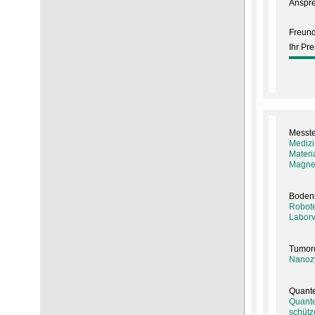
Anspre
Freund
Ihr Pr
Messte
Medizi
Materi
Magne
Boden
Robote
Labor
Tumord
Nanozy
Quante
Quante
schütz