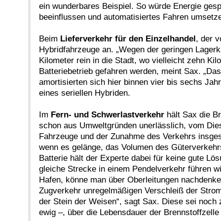
ein wunderbares Beispiel. So würde Energie gesp
beeinflussen und automatisiertes Fahren umsetze
Beim
Lieferverkehr für den Einzelhandel
, der 
Hybridfahrzeuge an. „Wegen der geringen Lagerka
Kilometer rein in die Stadt, wo vielleicht zehn K
Batteriebetrieb gefahren werden, meint Sax. „Da
amortisierten sich hier binnen vier bis sechs Ja
eines seriellen Hybriden.
Im
Fern- und Schwerlastverkehr
hält Sax die Br
schon aus Umweltgründen unerlässlich, vom Die
Fahrzeuge und der Zunahme des Verkehrs insgesa
wenn es gelänge, das Volumen des Güterverkehrs 
Batterie hält der Experte dabei für keine gute L
gleiche Strecke in einem Pendelverkehr führen wi
Hafen, könne man über Oberleitungen nachdenken
Zugverkehr unregelmäßigen Verschleiß der Stromab
der Stein der Weisen“, sagt Sax. Diese sei noch 
ewig –, über die Lebensdauer der Brennstoffzelle 