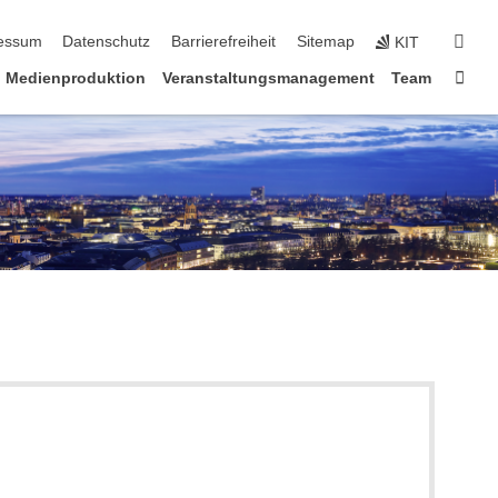
erspringen
suc
essum
Datenschutz
Barrierefreiheit
Sitemap
KIT
Star
Medienproduktion
Veranstaltungsmanagement
Team