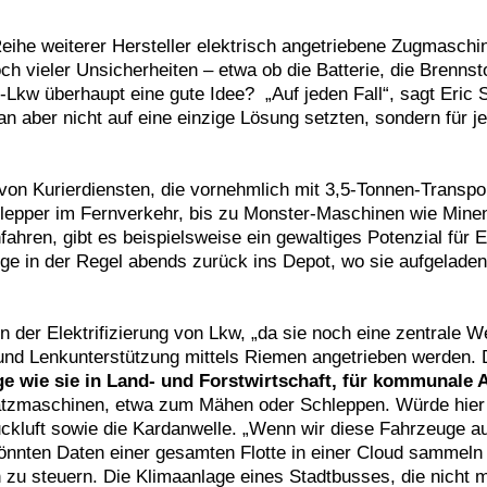
ihe weiterer Hersteller elektrisch angetriebene Zugmaschin
 vieler Unsicherheiten – etwa ob die Batterie, die Brennsto
 E-Lkw überhaupt eine gute Idee? „Auf jeden Fall“, sagt Eric S
an aber nicht auf eine einzige Lösung setzten, sondern für 
 von Kurierdiensten, die vornehmlich mit 3,5-Tonnen-Transp
hlepper im Fernverkehr, bis zu Monster-Maschinen wie Minen
anfahren, gibt es beispielsweise ein gewaltiges Potenzial f
uge in der Regel abends zurück ins Depot, wo sie aufgelade
der Elektrifizierung von Lkw, „da sie noch eine zentrale We
d Lenkunterstützung mittels Riemen angetrieben werden. Das 
e wie sie in Land- und Forstwirtschaft, für kommunale 
atzmaschinen, etwa zum Mähen oder Schleppen. Würde hier a
ruckluft sowie die Kardanwelle. „Wenn wir diese Fahrzeuge a
könnten Daten einer gesamten Flotte in einer Cloud sammeln
en zu steuern. Die Klimaanlage eines Stadtbusses, die nicht