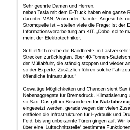
Sehr geehrte Damen und Herren,
neben Tesla mit dem E-Truck haben eine ganze Re
darunter MAN, Volvo oder Daimler. Angesichts noch
Stromquelle ist – stellen viele die Frage: Ist der
Informationsverarbeitung am KIT. „Dabei sollte m
meint der Elektrotechniker.
Schließlich reiche die Bandbreite im Lastverkehr
Strecken zurücklegten, über 40-Tonnen-Sattelsc
der Müllabfuhr, die ständig stoppen und wieder 
so der Experte. Zusätzlich führen solche Fahrze
öffentliche Infrastruktur.“
Gewaltige Möglichkeiten und Chancen sieht Sax in 
Nebenaggregate für Bremsdruck, Klimatisierung un
so Sax. Das gilt im Besonderen für
Nutzfahrzeug
eingesetzt werden, gerade wegen der vielen Zus
entfielen die Infrastrukturen für Hydraulik und D
Feld, bislang unbekannte Türen gingen auf. Wir 
über eine ‚Luftschnittstelle‘ bestimmte Funktion