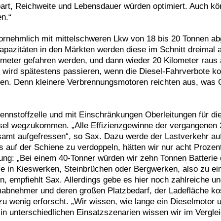
art, Reichweite und Lebensdauer würden optimiert. Auch kön
n.“
vornehmlich mit mittelschweren Lkw von 18 bis 20 Tonnen ab
pazitäten in den Märkten werden diese im Schnitt dreimal a
ilometer gefahren werden, und dann wieder 20 Kilometer raus 
s wird spätestens passieren, wenn die Diesel-Fahrverbote 
hren. Denn kleinere Verbrennungsmotoren reichten aus, was G
ennstoffzelle und mit Einschränkungen Oberleitungen für die
sel wegzukommen. „Alle Effizienzgewinne der vergangenen
mt aufgefressen“, so Sax. Dazu werde der Lastverkehr auf 
auf der Schiene zu verdoppeln, hätten wir nur acht Prozent
ösung: „Bei einem 40-Tonner würden wir zehn Tonnen Batterie
e in Kieswerken, Steinbrüchen oder Bergwerken, also zu ein
, empfiehlt Sax. Allerdings gebe es hier noch zahlreiche 
nehmer und deren großen Platzbedarf, der Ladefläche koste.
zu wenig erforscht. „Wir wissen, wie lange ein Dieselmotor 
in unterschiedlichen Einsatzszenarien wissen wir im Verglei