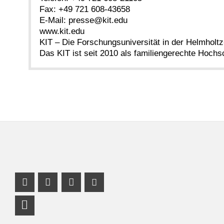
Fax: +49 721 608-43658
E-Mail: presse@kit.edu
www.kit.edu
KIT – Die Forschungsuniversität in der Helmholt
Das KIT ist seit 2010 als familiengerechte Hochsch
Facebook Profil
Instagram Profil
Profil Mastodon
Youtube Profil
LinkedIn Profil