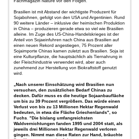
Fachmagazin Nature vor den Folgen.
Brasilien ist mit Abstand der wichtigste Produzent für
Sojabohnen, gefolgt von den USA und Argentinien. Rund
90 weitere Länder – inklusive der heimischen Produktion
in China – produzieren gerade etwa so viel wie Brasilien
alleine. Im Zuge des US-China-Handelskrieges ist der
Anteil von Sojaeinfuhren nach China aus Brasilien auf
einen neuen Rekord angestiegen, 75 Prozent aller
Sojaimporte Chinas kamen zuletzt aus Brasilien. Soja ist
eine Kulturpflanze, die hauptsächlich als Tiernahrung in
der Fleischindustrie verwendet wird, aber auch
zunehmend zur Herstellung von Biokraftstoff genutzt
wird.
„Nach unserer Einschätzung wird Brasilien nun
versuchen, den zusätzlichen Bedarf Chinas zu
decken. Dafür muss es die heutige Sojaanbaufläche
um bis zu 39 Prozent vergrößern. Das würde einen
Verlust von bis zu 13 Millionen Hektar Regenwald
bedeuten, in etwa die Fläche Griechenlands", so
Fuchs
.
"Die bislang umfangreichsten
Waldvernichtungen fanden 1995 und 2004 statt, als
jeweils drei Millionen Hektar Regenwald verloren
gingen. Nimmt man diese Raten zur Hand, bräuchte