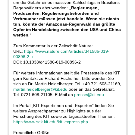
um die Gefahr eines massiven Kahlschlags in Brasiliens
Regenwäldern abzuwenden:
„Regierungen,
Produzenten, Regulierungsbehörden und
Verbraucher müssen jetzt handeln. Wenn sie nichts
tun, könnte der Amazonas-Regenwald das größte
Opfer im Handelskrieg zwischen den USA und China
werden.“
Zum Kommentar in der Zeitschrift Nature:
URL:
https://www.nature.com/articles/d41586-019-
00896-2
DOI: 10.1038/d41586-019-00896-2
Für weitere Informationen stellt die Pressestelle des KIT
gern Kontakt zu Richard Fuchs her. Bitte wenden Sie
sich an Dr. Martin Heidelberger, Tel. +49 721 608-21169,
martin.heidelberger@kit.edu
oder an das Sekretariat,
Tel. 0721 608-21105, E-Mail an
presse@kit.edu
.
Im Portal „KIT-Expertinnen und -Experten“ finden Sie
weitere Ansprechpartner zu Highlights aus der
Forschung des KIT sowie zu tagesaktuellen Themen:
https://www.sek.kit.edu/kit_express.php
Freundliche Grüße