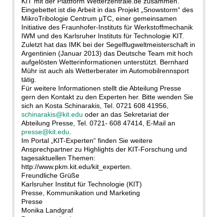
KIT mit der Plattform Wetterzentrale.de zusammen.
Eingebettet ist die Arbeit in das Projekt „Snowstorm“ des
MikroTribologie Centrum µTC, einer gemeinsamen
Initiative des Fraunhofer-Instituts für Werkstoffmechanik
IWM und des Karlsruher Instituts für Technologie KIT.
Zuletzt hat das IMK bei der Segelflugweltmeisterschaft in
Argentinien (Januar 2013) das Deutsche Team mit hoch
aufgelösten Wetterinformationen unterstützt. Bernhard
Mühr ist auch als Wetterberater im Automobilrennsport
tätig.
Für weitere Informationen stellt die Abteilung Presse
gern den Kontakt zu den Experten her. Bitte wenden Sie
sich an Kosta Schinarakis, Tel. 0721 608 41956,
schinarakis@kit.edu
oder an das Sekretariat der
Abteilung Presse, Tel. 0721- 608 47414, E-Mail an
presse@kit.edu
.
Im Portal „KIT-Experten“ finden Sie weitere
Ansprechpartner zu Highlights der KIT-Forschung und
tagesaktuellen Themen:
http://www.pkm.kit.edu/kit_experten.
Freundliche Grüße
Karlsruher Institut für Technologie (KIT)
Presse, Kommunikation und Marketing
Presse
Monika Landgraf