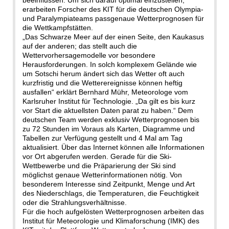
erarbeiten Forscher des KIT für die deutschen Olympia-
und Paralympiateams passgenaue Wetterprognosen für
die Wettkampfstätten.
„Das Schwarze Meer auf der einen Seite, den Kaukasus
auf der anderen; das stellt auch die
Wettervorhersagemodelle vor besondere
Herausforderungen. In solch komplexem Gelände wie
um Sotschi herum ändert sich das Wetter oft auch
kurzfristig und die Wetterereignisse können heftig
ausfallen“ erklärt Bernhard Mühr, Meteorologe vom
Karlsruher Institut für Technologie. „Da gilt es bis kurz
vor Start die aktuellsten Daten parat zu haben.“ Dem
deutschen Team werden exklusiv Wetterprognosen bis
zu 72 Stunden im Voraus als Karten, Diagramme und
Tabellen zur Verfügung gestellt und 4 Mal am Tag
aktualisiert. Über das Internet können alle Informationen
vor Ort abgerufen werden. Gerade für die Ski-
Wettbewerbe und die Präparierung der Ski sind
möglichst genaue Wetterinformationen nötig. Von
besonderem Interesse sind Zeitpunkt, Menge und Art
des Niederschlags, die Temperaturen, die Feuchtigkeit
oder die Strahlungsverhältnisse.
Für die hoch aufgelösten Wetterprognosen arbeiten das
Institut für Meteorologie und Klimaforschung (IMK) des