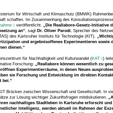
isterium für Wirtschaft und Klimaschutz (BMWK) Rahmenbed
aft schaffen. Im Zusammenhang des Konsultationsprozesses
gnahme
veröffentlicht.
„Die Reallabore-Gesetz-Initiative
msetzung an“
, sagt
Dr. Oliver Parodi
, Sprecher des Netzwer
S) des Karlsruher Instituts für Technologie (KIT).
„Wichti
artizipation und ergebnisoffenes Experimentieren sowie
rnen dienen.“
onszentrum für Nachhaltigkeit und Kulturwandel (
KAT
) lei
ormative Forschung:
„Reallabore können wesentlich zu gese
 eröffnen Experimentierräume, in denen Neues ausprobie
eiben sie Forschung und Entwicklung im direkten Kontakt
t bei.“
KIT Brücken zwischen Wissenschaft und Gesellschaft. In v
ätze zur Lösung wichtiger Zukunftsfragen mitdiskutieren.
„A
ahren nachhaltiges Stadtleben in Karlsruhe erforscht und
stlicher Intelligenz, werden aktuell im Rahmen der Exz