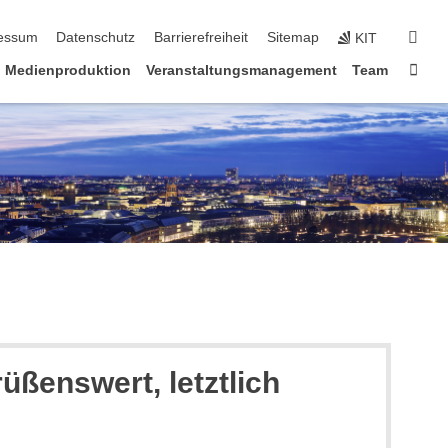
erspringen
suc
essum
Datenschutz
Barrierefreiheit
Sitemap
KIT
Star
Medienproduktion
Veranstaltungsmanagement
Team
üßenswert, letztlich