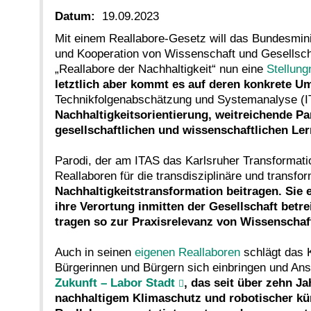
Datum:
19.09.2023
Mit einem Reallabore-Gesetz will das Bundesmin
und Kooperation von Wissenschaft und Gesellsch
„Reallabore der Nachhaltigkeit“ nun eine
Stellun
letztlich aber kommt es auf deren konkrete U
Technikfolgenabschätzung und Systemanalyse (ITA
Nachhaltigkeitsorientierung, weitreichende P
gesellschaftlichen und wissenschaftlichen Le
Parodi, der am ITAS das Karlsruher Transformati
Reallaboren für die transdisziplinäre und transf
Nachhaltigkeitstransformation beitragen. Sie
ihre Verortung inmitten der Gesellschaft betr
tragen so zur Praxisrelevanz von Wissenschaf
Auch in seinen
eigenen Reallaboren
schlägt das 
Bürgerinnen und Bürgern sich einbringen und Ans
Zukunft – Labor Stadt
, das seit über zehn J
nachhaltigem Klimaschutz und robotischer kün