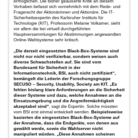
ermöglichen. Die bisher geäußerte Kritik an diesem
Vorhaben befasst sich vornehmlich mit dem Rede- und
Fragerecht der Aktionärinnen und Aktionäre. Die IT-
Sicherheitsexpertin des Karlsruher Instituts für
Technologie (KIT), Professorin Melanie Volkamer, sieht
vor allem die bei virtuell durchgeführten
Hauptversammlungen für Abstimmungen angewandten
Online-Wahlsysteme sehr kritisch.
„Die derzeit eingesetzten Black-Box-Systeme sind
nicht nur nicht verifizierbar, sondern weisen auch
diverse Schwachstellen auf. Sie sind vom
Bundesamt für Sicherheit in der
Informationstechnik, BSI, auch nicht zertifiziert“,
bemängelt die Leiterin der Forschungsgruppe
SECUSO – Security, Usability, Society am KIT. „Es
fehlen bislang klare Anforderungen an die Sicherheit
dieser Systeme und dazu, welche Annahmen an die
Einsatzumgebung und die Angreifermächtigkeit
akzeptabel sind“
, sagt die Expertin. Solche müssten
vom BSI erst einmal entwickelt werden.
Beispielsweise
basierten die eingesetzten Black-Box-Systeme auf
der Annahme, dass die Endgeräte, von denen aus
gewählt werde, sowie die Wahlserver nicht
manipuliert würden. „Diese Annahmen scheinen