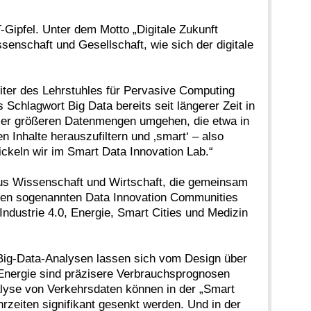
-Gipfel. Unter dem Motto „Digitale Zukunft
ssenschaft und Gesellschaft, wie sich der digitale
eiter des Lehrstuhles für Pervasive Computing
hlagwort Big Data bereits seit längerer Zeit in
immer größeren Datenmengen umgehen, die etwa in
 Inhalte herauszufiltern und ‚smart‘ – also
ckeln wir im Smart Data Innovation Lab.“
 aus Wissenschaft und Wirtschaft, die gemeinsam
 den sogenannten Data Innovation Communities
ndustrie 4.0, Energie, Smart Cities und Medizin
 Big-Data-Analysen lassen sich vom Design über
 Energie sind präzisere Verbrauchsprognosen
alyse von Verkehrsdaten können in der „Smart
zeiten signifikant gesenkt werden. Und in der