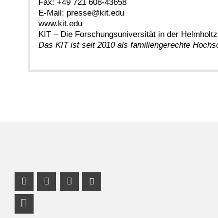
Fax: +49 721 608-43658
E-Mail: presse@kit.edu
www.kit.edu
KIT – Die Forschungsuniversität in der Helmholt
Das KIT ist seit 2010 als familiengerechte Hochsch
Facebook Profil
Instagram Profil
Profil Mastodon
Youtube Profil
LinkedIn Profil