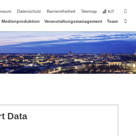
erspringen
suc
essum
Datenschutz
Barrierefreiheit
Sitemap
KIT
Star
Medienproduktion
Veranstaltungsmanagement
Team
rt Data