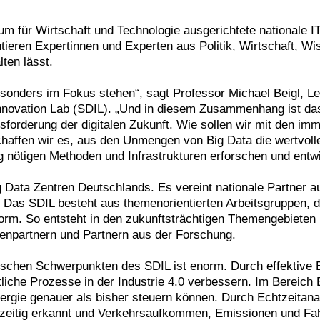
um für Wirtschaft und Technologie ausgerichtete nationale IT
utieren Expertinnen und Experten aus Politik, Wirtschaft, Wi
ten lässt.
esonders im Fokus stehen“, sagt Professor Michael Beigl, L
vation Lab (SDIL). „Und in diesem Zusammenhang ist das Sc
usforderung der digitalen Zukunft. Wie sollen wir mit den 
chaffen wir es, aus den Unmengen von Big Data die wertvollen
g nötigen Methoden und Infrastrukturen erforschen und entwi
ig Data Zentren Deutschlands. Es vereint nationale Partner
. Das SDIL besteht aus themenorientierten Arbeitsgruppen,
orm. So entsteht in den zukunftsträchtigen Themengebieten I
enpartnern und Partnern aus der Forschung.
tischen Schwerpunkten des SDIL ist enorm. Durch effektive
liche Prozesse in der Industrie 4.0 verbessern. Im Bereich
ergie genauer als bisher steuern können. Durch Echtzeitan
zeitig erkannt und Verkehrsaufkommen, Emissionen und Fahr