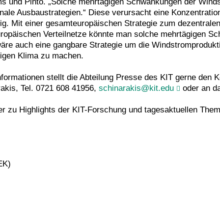
s und Pinto. „Solche mehrtägigen Schwankungen der Windstr
onale Ausbaustrategien.“ Diese verursacht eine Konzentrat
wenig. Mit einer gesamteuropäischen Strategie zum dezentral
opäischen Verteilnetze könnte man solche mehrtägigen Sc
wäre auch eine gangbare Strategie um die Windstromprodukt
ftigen Klima zu machen.
nformationen stellt die Abteilung Presse des KIT gerne den
rakis, Tel. 0721 608 41956,
schinarakis@kit.edu
oder an da
er zu Highlights der KIT-Forschung und tagesaktuellen The
EK)