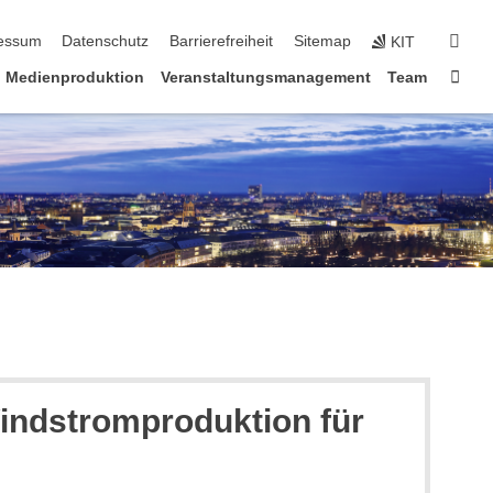
erspringen
suc
essum
Datenschutz
Barrierefreiheit
Sitemap
KIT
Star
Medienproduktion
Veranstaltungsmanagement
Team
Windstromproduktion für