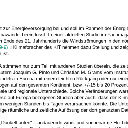
nt zur Energieversorgung bei und soll im Rahmen der Ener
awandel beeinflusst. In einer aktuellen Studie im Fachmag
m Ende des 21. Jahrhunderts die Windströmungen in den nö
9-9)
Klimaforscher des KIT nehmen dazu Stellung und zeige
 ist.
 stimmen nur zum Teil mit anderen Studien überein, die zeit
äutern Joaquim G. Pinto und Christian M. Grams vom Institu
ndels in Europa mit einem leichten Rückgang oder nur eine
gen auf den gesamten Kontinent, bzw. +/-15 bis 20 Prozent
onale und regionale Unterschiede. Solche Veränderungen w
ese auf Europa bezogenen Studien aber auch, dass der Klimaw
on wenigen Stunden bis Tagen verursachen könnte. Die Unte
edrige räumliche und zeitliche Auflösung der dort genutzten D
„Dunkelflauten“ – andauernde wind- und sonnenarme Hochdr