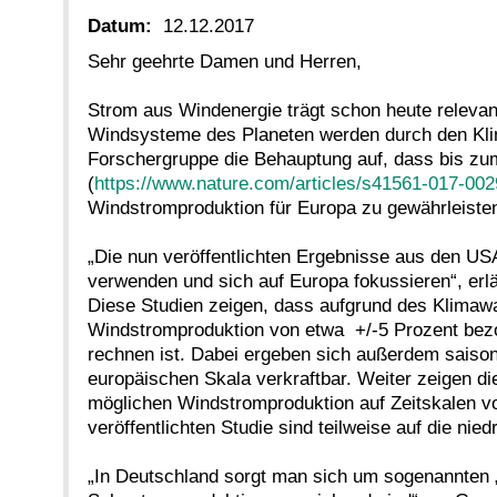
Datum:
12.12.2017
Sehr geehrte Damen und Herren,
Strom aus Windenergie trägt schon heute releva
Windsysteme des Planeten werden durch den Klim
Forschergruppe die Behauptung auf, dass bis zu
(
https://www.nature.com/articles/s41561-017-002
Windstromproduktion für Europa zu gewährleisten
„Die nun veröffentlichten Ergebnisse aus den USA
verwenden und sich auf Europa fokussieren“, erl
Diese Studien zeigen, dass aufgrund des Klimawa
Windstromproduktion von etwa +/-5 Prozent bezo
rechnen ist. Dabei ergeben sich außerdem sais
europäischen Skala verkraftbar. Weiter zeigen di
möglichen Windstromproduktion auf Zeitskalen v
veröffentlichten Studie sind teilweise auf die ni
„In Deutschland sorgt man sich um sogenannten 