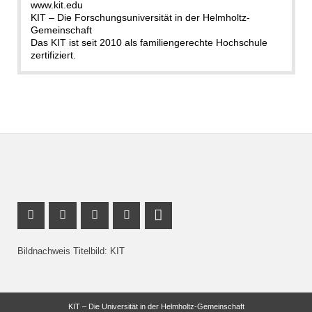
www.kit.edu
KIT – Die Forschungsuniversität in der Helmholtz-
Gemeinschaft
Das KIT ist seit 2010 als familiengerechte Hochschule
zertifiziert.
Facebook Profil
Instagram Profil
Profil Mastodon
Youtube Profil
LinkedIn Profil
Bildnachweis Titelbild: KIT
KIT – Die Universität in der Helmholtz-Gemeinschaft