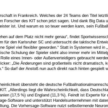
schaft in Frankreich. Welches der 24 Teams den Titel letztli
en Forscher des KIT schon jetzt sagen. Und dank Big Data u
ister ist. Und warum es so teuer werden kann, sein Fußbal
hehen auf dem Platz nicht mehr genau“, findet Sportwissensch
em für den Karlsruher SC und untersucht die taktische Entw
ne Spiel viel flexibler geworden.“ Statt in Systemen wird in „
aktische Schulung der Spieler steht also immer mehr im Mitte
 Rolle eines Innen- oder Außenverteidigers gebraucht werde
icker: „Die Änderungen sind großenteils nicht dramatisch, k
.“ So darf der Anstoß nun auch direkt nach hinten gespielt 
heinlichkeit übersteht die deutsche Fußballnationalmannsch
KIT. „Allerdings liegt die Wahrscheinlichkeit, dass Deutsch
ien (17,5 %) und England (11,3 %). Feindt ist Experte für
sage-Software und unterstützt Handelsunternehmen mit date
tung. Die Vorhersage-Software nutzt selbstlernende Neuro