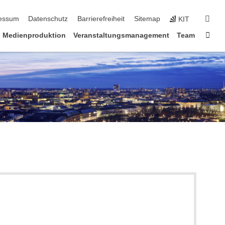
erspringen
suc
essum
Datenschutz
Barrierefreiheit
Sitemap
KIT
Star
Medienproduktion
Veranstaltungsmanagement
Team