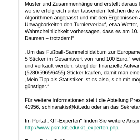
Muster und Zusammenhänge und erstellt daraus P
wo sie erfolgreich unter tausenden Teilchen die 
Algorithmen angepasst und mit den Ergebnissen all
Unwägbarkeiten den Turnierverlauf, etwa Wetter,
Wahrscheinlichkeit vorhersagen, dass es am 10. J
Daumen – trotzdem!“
„Um das Fußball-Sammelbildalbum zur Europameist
5 Sticker im Gesamtwert von rund 100 Euro,“ wei
und verkauft werden, steigt der finanzielle Auf
(5280/5965/6455) Sticker kaufen, damit man eine 
„Mein Tipp als Statistiker ist es also, sich mit 
günstiger.“
Für weitere Informationen stellt die Abteilung P
41956, schinarakis@kit.edu oder an das Sekretari
Im Portal „KIT-Experten“ finden Sie weitere Ans
http://www.pkm.kit.edu/kit_experten.php
.