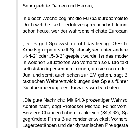
Sehr geehrte Damen und Herren,
in dieser Woche beginnt die Fußballeuropameister
Doch welche Taktik erfolgversprechend ist, könn
schon heute, wer der wahrscheinlichste Europame
„Der Begriff Spielsystem trifft das heutige Gesc
Arbeitsgruppe erstellt Spielanalysen unter ander
„4-4-2“ oder „5-3-2“ gespielt wurde, ist das moder
in welchen Situationen wie verhalten soll. Die t
selbstständig erkennen können, ob sie nun in der
Juni und somit auch schon zur EM gelten, sagt Bl
taktischen Weiterentwicklungen des Spiels führen
Sichtbehinderung des Torwarts wird verboten.
„Die gute Nachricht: Mit 94,3-prozentiger Wahrsc
Achtelfinale“, sagt Professor Michael Feindt vom 
Bessere Chancen haben Frankreich (34,4 %), Span
gegründete Firma Blue Yonder entwickelt Vorher
Lagerbeständen und der dynamischen Preisgestal