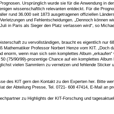
rognosen. Ursprünglich wurde sie für die Anwendung in de
wenigen wissenschaftlich relevanten entdeckt. Für die Prog
er rund 36.000 seit 1873 ausgetragenen offiziellen Ländersp
 Verletzungen und Fehlentscheidungen. „Dennoch können wir
uli in Paris als Sieger den Platz verlassen wird“, so Micha
erschaft zu vervollständigen, braucht es eigentlich nur 68
ß Mathematiker Professor Norbert Henze vom KIT. „Doch da 
wand enorm, wenn man sich sein komplettes Album „erkaufen“
50 (75/90/99)-prozentige Chance auf ein komplettes Album h
möglichst vielen Sammlern zu vernetzen und fehlende Sticker 
resse des KIT gern den Kontakt zu den Experten her. Bitte we
at der Abteilung Presse, Tel. 0721- 608 47414, E-Mail an p
prechpartner zu Highlights der KIT-Forschung und tagesaktu