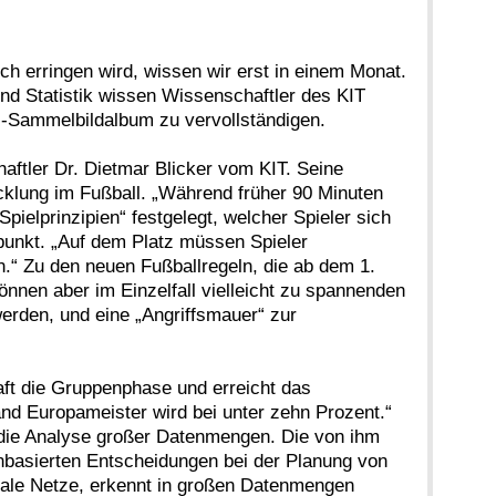
ch erringen wird, wissen wir erst in einem Monat.
nd Statistik wissen Wissenschaftler des KIT
l-Sammelbildalbum zu vervollständigen.
aftler Dr. Dietmar Blicker vom KIT. Seine
icklung im Fußball. „Während früher 90 Minuten
Spielprinzipien“ festgelegt, welcher Spieler sich
lpunkt. „Auf dem Platz müssen Spieler
n.“ Zu den neuen Fußballregeln, die ab dem 1.
önnen aber im Einzelfall vielleicht zu spannenden
werden, und eine „Angriffsmauer“ zur
aft die Gruppenphase und erreicht das
land Europameister wird bei unter zehn Prozent.“
 die Analyse großer Datenmengen. Die von ihm
nbasierten Entscheidungen bei der Planung von
nale Netze, erkennt in großen Datenmengen