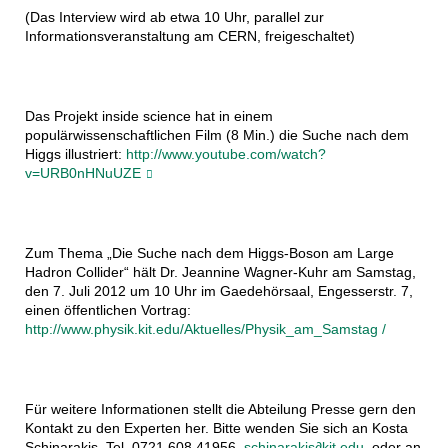
(Das Interview wird ab etwa 10 Uhr, parallel zur
Informationsveranstaltung am CERN, freigeschaltet)
Das Projekt inside science hat in einem
populärwissenschaftlichen Film (8 Min.) die Suche nach dem
Higgs illustriert:
http://www.youtube.com/watch?
v=URB0nHNuUZE
Zum Thema „Die Suche nach dem Higgs-Boson am Large
Hadron Collider“ hält Dr. Jeannine Wagner-Kuhr am Samstag,
den 7. Juli 2012 um 10 Uhr im Gaedehörsaal, Engesserstr. 7,
einen öffentlichen Vortrag:
http://www.physik.kit.edu/Aktuelles/Physik_am_Samstag /
Für weitere Informationen stellt die Abteilung Presse gern den
Kontakt zu den Experten her. Bitte wenden Sie sich an Kosta
Schinarakis, Tel. 0721 608 41956,
schinarakis∂kit.edu
oder an