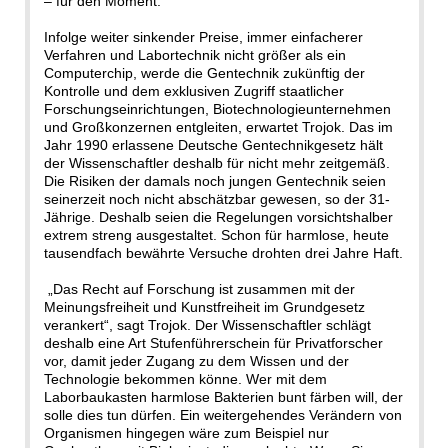
– für den Moment.
Infolge weiter sinkender Preise, immer einfacherer
Verfahren und Labortechnik nicht größer als ein
Computerchip, werde die Gentechnik zukünftig der
Kontrolle und dem exklusiven Zugriff staatlicher
Forschungseinrichtungen, Biotechnologieunternehmen
und Großkonzernen entgleiten, erwartet Trojok. Das im
Jahr 1990 erlassene Deutsche Gentechnikgesetz hält
der Wissenschaftler deshalb für nicht mehr zeitgemäß.
Die Risiken der damals noch jungen Gentechnik seien
seinerzeit noch nicht abschätzbar gewesen, so der 31-
Jährige. Deshalb seien die Regelungen vorsichtshalber
extrem streng ausgestaltet. Schon für harmlose, heute
tausendfach bewährte Versuche drohten drei Jahre Haft.
„Das Recht auf Forschung ist zusammen mit der
Meinungsfreiheit und Kunstfreiheit im Grundgesetz
verankert“, sagt Trojok. Der Wissenschaftler schlägt
deshalb eine Art Stufenführerschein für Privatforscher
vor, damit jeder Zugang zu dem Wissen und der
Technologie bekommen könne. Wer mit dem
Laborbaukasten harmlose Bakterien bunt färben will, der
solle dies tun dürfen. Ein weitergehendes Verändern von
Organismen hingegen wäre zum Beispiel nur