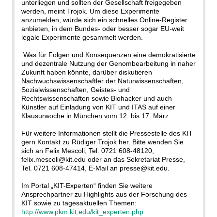
unterliegen und sollten der Gesellschaft freigegeben
werden, meint Trojok. Um diese Experimente
anzumelden, würde sich ein schnelles Online-Register
anbieten, in dem Bundes- oder besser sogar EU-weit
legale Experimente gesammelt werden.
Was für Folgen und Konsequenzen eine demokratisierte
und dezentrale Nutzung der Genombearbeitung in naher
Zukunft haben könnte, darüber diskutieren
Nachwuchswissenschaftler der Naturwissenschaften,
Sozialwissenschaften, Geistes- und
Rechtswissenschaften sowie Biohacker und auch
Künstler auf Einladung von KIT und ITAS auf einer
Klausurwoche in München vom 12. bis 17. März.
Für weitere Informationen stellt die Pressestelle des KIT
gern Kontakt zu Rüdiger Trojok her. Bitte wenden Sie
sich an Felix Mescoli, Tel. 0721 608-48120,
felix.mescoli@kit.edu oder an das Sekretariat Presse,
Tel. 0721 608-47414, E-Mail an presse@kit.edu.
Im Portal „KIT-Experten“ finden Sie weitere
Ansprechpartner zu Highlights aus der Forschung des
KIT sowie zu tagesaktuellen Themen:
http://www.pkm.kit.edu/kit_experten.php