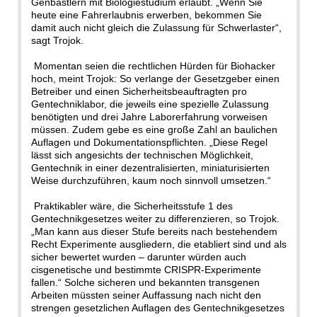
Genbastlern mit Biologiestudium erlaubt. „Wenn Sie
heute eine Fahrerlaubnis erwerben, bekommen Sie
damit auch nicht gleich die Zulassung für Schwerlaster“,
sagt Trojok.
Momentan seien die rechtlichen Hürden für Biohacker
hoch, meint Trojok: So verlange der Gesetzgeber einen
Betreiber und einen Sicherheitsbeauftragten pro
Gentechniklabor, die jeweils eine spezielle Zulassung
benötigten und drei Jahre Laborerfahrung vorweisen
müssen. Zudem gebe es eine große Zahl an baulichen
Auflagen und Dokumentationspflichten. „Diese Regel
lässt sich angesichts der technischen Möglichkeit,
Gentechnik in einer dezentralisierten, miniaturisierten
Weise durchzuführen, kaum noch sinnvoll umsetzen.“
Praktikabler wäre, die Sicherheitsstufe 1 des
Gentechnikgesetzes weiter zu differenzieren, so Trojok.
„Man kann aus dieser Stufe bereits nach bestehendem
Recht Experimente ausgliedern, die etabliert sind und als
sicher bewertet wurden – darunter würden auch
cisgenetische und bestimmte CRISPR-Experimente
fallen.“ Solche sicheren und bekannten transgenen
Arbeiten müssten seiner Auffassung nach nicht den
strengen gesetzlichen Auflagen des Gentechnikgesetzes