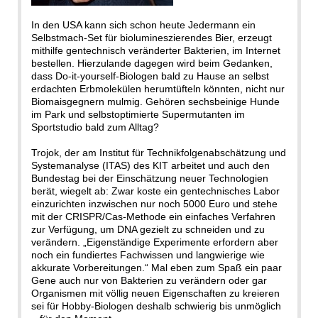
In den USA kann sich schon heute Jedermann ein
Selbstmach-Set für biolumineszierendes Bier, erzeugt
mithilfe gentechnisch veränderter Bakterien, im Internet
bestellen. Hierzulande dagegen wird beim Gedanken,
dass Do-it-yourself-Biologen bald zu Hause an selbst
erdachten Erbmolekülen herumtüfteln könnten, nicht nur
Biomaisgegnern mulmig. Gehören sechsbeinige Hunde
im Park und selbstoptimierte Supermutanten im
Sportstudio bald zum Alltag?
Trojok, der am Institut für Technikfolgenabschätzung und
Systemanalyse (ITAS) des KIT arbeitet und auch den
Bundestag bei der Einschätzung neuer Technologien
berät, wiegelt ab: Zwar koste ein gentechnisches Labor
einzurichten inzwischen nur noch 5000 Euro und stehe
mit der CRISPR/Cas-Methode ein einfaches Verfahren
zur Verfügung, um DNA gezielt zu schneiden und zu
verändern. „Eigenständige Experimente erfordern aber
noch ein fundiertes Fachwissen und langwierige wie
akkurate Vorbereitungen.“ Mal eben zum Spaß ein paar
Gene auch nur von Bakterien zu verändern oder gar
Organismen mit völlig neuen Eigenschaften zu kreieren
sei für Hobby-Biologen deshalb schwierig bis unmöglich