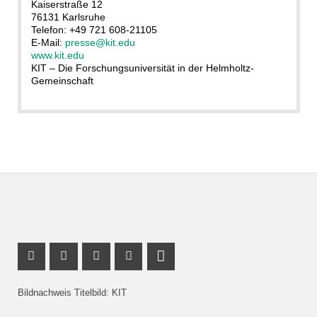
Kaiserstraße 12
76131 Karlsruhe
Telefon: +49 721 608-21105
E-Mail:
presse@kit.edu
www.kit.edu
KIT – Die Forschungsuniversität in der Helmholtz-
Gemeinschaft
Facebook Profil
Instagram Profil
Profil Mastodon
Youtube Profil
LinkedIn Profil
Bildnachweis Titelbild: KIT