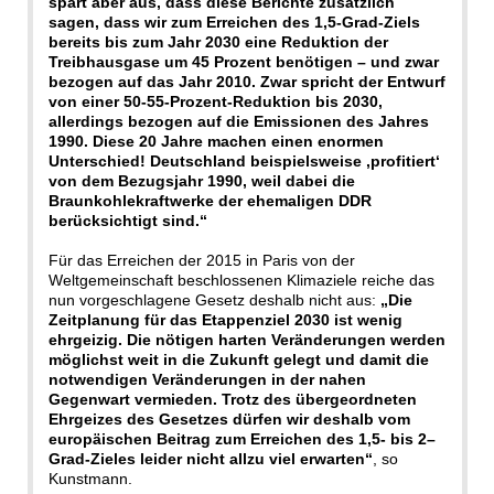
spart aber aus, dass diese Berichte zusätzlich
sagen, dass wir zum Erreichen des 1,5-Grad-Ziels
bereits bis zum Jahr 2030 eine Reduktion der
Treibhausgase um 45 Prozent benötigen – und zwar
bezogen auf das Jahr 2010. Zwar spricht der Entwurf
von einer 50-55-Prozent-Reduktion bis 2030,
allerdings bezogen auf die Emissionen des Jahres
1990. Diese 20 Jahre machen einen enormen
Unterschied! Deutschland beispielsweise ‚profitiert‘
von dem Bezugsjahr 1990, weil dabei die
Braunkohlekraftwerke der ehemaligen DDR
berücksichtigt sind.“
Für das Erreichen der 2015 in Paris von der
Weltgemeinschaft beschlossenen Klimaziele reiche das
nun vorgeschlagene Gesetz deshalb nicht aus:
„Die
Zeitplanung für das Etappenziel 2030 ist wenig
ehrgeizig. Die nötigen harten Veränderungen werden
möglichst weit in die Zukunft gelegt und damit die
notwendigen Veränderungen in der nahen
Gegenwart vermieden. Trotz des übergeordneten
Ehrgeizes des Gesetzes dürfen wir deshalb vom
europäischen Beitrag zum Erreichen des 1,5- bis 2–
Grad-Zieles leider nicht allzu viel erwarten“
, so
Kunstmann.