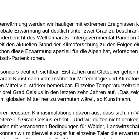
imaerwärmung werden wir häufiger mit extremen Ereignissen 
e globale Erwärmung auf deutlich unter zwei Grad zu beschrä
onderbericht des Weltklimarats „Intergovernmental Panel o
it den aktuellen Stand der Klimaforschung zu den Folgen e
on diese Erwärmung speziell für die Alpen hat, erforsche
misch-Partenkirchen.
esonders deutlich sichtbar. Eisflächen und Gletscher gehe
Harald Kunstmann vom Institut für Meteorologie und Klimafo
n Mittel viel stärker bemerkbar. Einzelne Temperaturzeitrei
rei Grad Celsius in den letzten zehn Jahren auf. „Das zeig
om globalen Mittel her zu vermuten wäre“, so Kunstmann.
rer neuesten Klimasimulationen davon aus, dass sich, im V
tere 1,5 Grad Celsius erhöht. „Und wir dürfen nicht denken
den mit veränderten Bedingungen für Wälder, Landwirtschaft
nnen wir mittlerweile sogar für einzelne Täler die erwartet