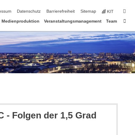
erspringen
suc
essum
Datenschutz
Barrierefreiheit
Sitemap
KIT
Star
Medienproduktion
Veranstaltungsmanagement
Team
 - Folgen der 1,5 Grad