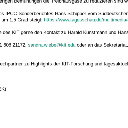
sherigen Bemühungen die Treibhausgase zu reduzieren sind w
des IPCC-Sonderberichtes Hans Schipper vom Süddeutschen 
 um 1,5 Grad steigt:
https://www.tagesschau.de/multimedia/
ice des KIT gerne den Kontakt zu Harald Kunstmann und Hans
21 608 21172,
sandra.wiebe@kit.edu
oder an das Sekretariat,
prechpartner zu Highlights der KIT-Forschung und tagesaktu
EK)