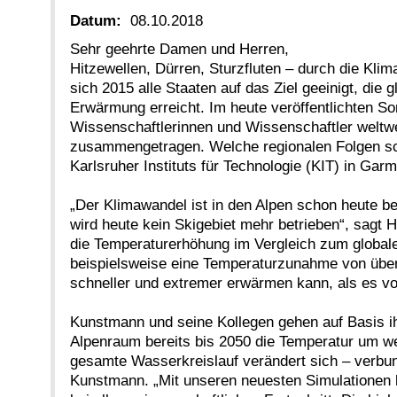
Datum:
08.10.2018
Sehr geehrte Damen und Herren,
Hitzewellen, Dürren, Sturzfluten – durch die Kl
sich 2015 alle Staaten auf das Ziel geeinigt, di
Erwärmung erreicht. Im heute veröffentlichten S
Wissenschaftlerinnen und Wissenschaftler weltwe
zusammengetragen. Welche regionalen Folgen sch
Karlsruher Instituts für Technologie (KIT) in Gar
„Der Klimawandel ist in den Alpen schon heute b
wird heute kein Skigebiet mehr betrieben“, sagt 
die Temperaturerhöhung im Vergleich zum globale
beispielsweise eine Temperaturzunahme von über d
schneller und extremer erwärmen kann, als es v
Kunstmann und seine Kollegen gehen auf Basis ih
Alpenraum bereits bis 2050 die Temperatur um wei
gesamte Wasserkreislauf verändert sich – verbun
Kunstmann. „Mit unseren neuesten Simulationen kö