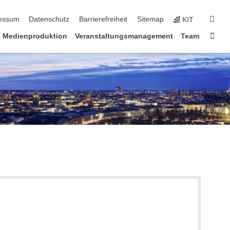
erspringen
suc
essum
Datenschutz
Barrierefreiheit
Sitemap
KIT
Star
Medienproduktion
Veranstaltungsmanagement
Team