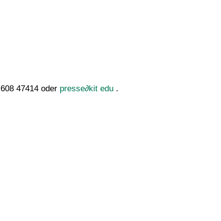
- 608 47414 oder
presse
∂
kit edu
.