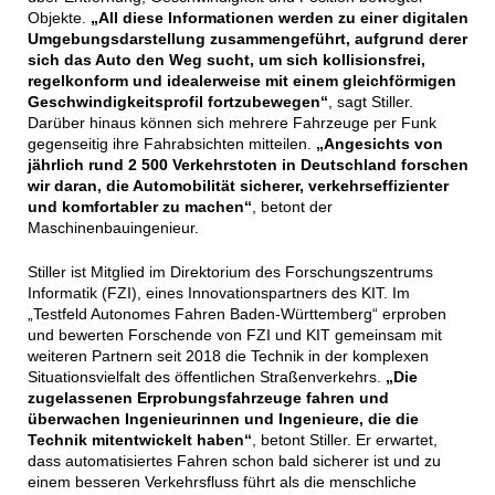
Objekte.
„All diese Informationen werden zu einer digitalen
Umgebungsdarstellung zusammengeführt, aufgrund derer
sich das Auto den Weg sucht, um sich kollisionsfrei,
regelkonform und idealerweise mit einem gleichförmigen
Geschwindigkeitsprofil fortzubewegen“
, sagt Stiller.
Darüber hinaus können sich mehrere Fahrzeuge per Funk
gegenseitig ihre Fahrabsichten mitteilen.
„Angesichts von
jährlich rund 2 500 Verkehrstoten in Deutschland forschen
wir daran, die Automobilität sicherer, verkehrseffizienter
und komfortabler zu machen“
, betont der
Maschinenbauingenieur.
Stiller ist Mitglied im Direktorium des Forschungszentrums
Informatik (FZI), eines Innovationspartners des KIT. Im
„Testfeld Autonomes Fahren Baden-Württemberg“ erproben
und bewerten Forschende von FZI und KIT gemeinsam mit
weiteren Partnern seit 2018 die Technik in der komplexen
Situationsvielfalt des öffentlichen Straßenverkehrs.
„Die
zugelassenen Erprobungsfahrzeuge fahren und
überwachen Ingenieurinnen und Ingenieure, die die
Technik mitentwickelt haben“
, betont Stiller. Er erwartet,
dass automatisiertes Fahren schon bald sicherer ist und zu
einem besseren Verkehrsfluss führt als die menschliche