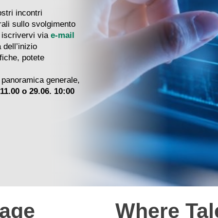
tri incontri
rali sullo svolgimento
iscrivervi via
e-mail
dell’inizio
fiche, potete
 panoramica generale,
11.00 o 29.06. 10:00
tage
Where Tal