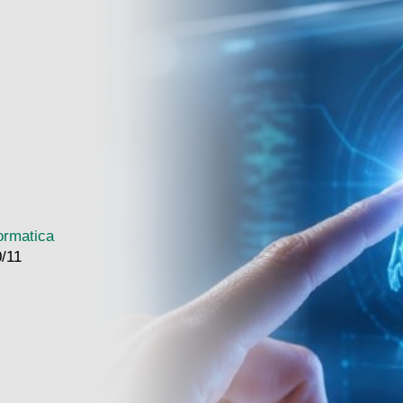
g
formatica
0/11