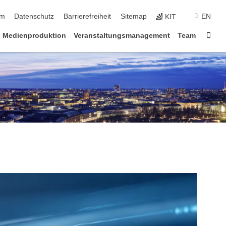
ringen
um
Datenschutz
Barrierefreiheit
Sitemap
EN
KIT
Star
Medienproduktion
Veranstaltungsmanagement
Team