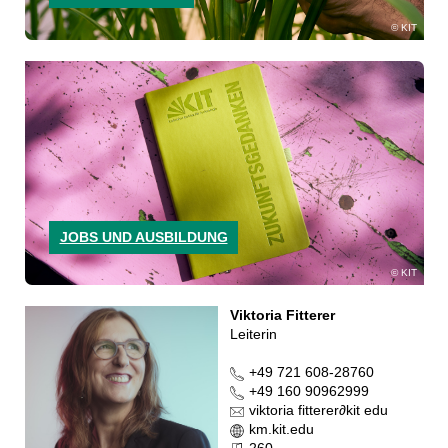
KIT
JOBS UND AUSBILDUNG
KIT
Viktoria Fitterer
Leiterin
+49 721 608-28760
+49 160 90962999
viktoria fitterer
∂
kit edu
km.kit.edu